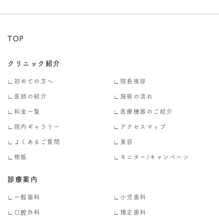
TOP
クリニック紹介
∟初めての方へ
∟院長挨拶
∟医師の紹介
∟施術の流れ
∟料金一覧
∟医療機器のご紹介
∟院内ギャラリー
∟アクセスマップ
∟よくあるご質問
∟美容
∟物販
∟モニター/キャンペーン
診療案内
∟一般歯科
∟小児歯科
∟口腔外科
∟矯正歯科