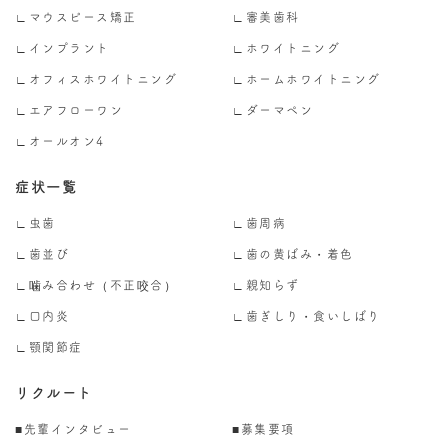
∟マウスピース矯正
∟審美歯科
∟インプラント
∟ホワイトニング
∟オフィスホワイトニング
∟ホームホワイトニング
∟エアフローワン
∟ダーマペン
∟オールオン4
症状一覧
∟虫歯
∟歯周病
∟歯並び
∟歯の黄ばみ・着色
∟噛み合わせ（不正咬合）
∟親知らず
∟口内炎
∟歯ぎしり・食いしばり
∟顎関節症
リクルート
■先輩インタビュー
■募集要項