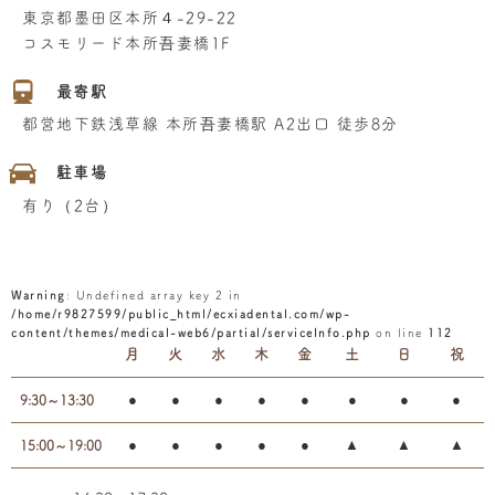
東京都墨田区本所４-29-22
コスモリード本所吾妻橋1F
最寄駅
都営地下鉄浅草線 本所吾妻橋駅 A2出口 徒歩8分
駐車場
有り（2台）
Warning
: Undefined array key 2 in
/home/r9827599/public_html/ecxiadental.com/wp-
content/themes/medical-web6/partial/serviceInfo.php
on line
112
月
火
水
木
金
土
日
祝
●
●
●
●
●
●
●
●
9:30～13:30
●
●
●
●
●
▲
▲
▲
15:00～19:00