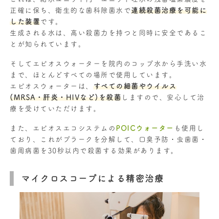
正確に保ち、衛生的な歯科除菌水で
連続殺菌治療を可能に
した装置
です。
生成される水は、高い殺菌力を持つと同時に安全であるこ
とが知られています。
そしてエピオスウォーターを院内のコップ水から手洗い水
まで、ほとんどすべての場所で使用しています。
エピオスウォーターは、
すべての細菌やウイルス
(MRSA・肝炎・HIVなど)を殺菌
しますので、安心して治
療を受けていただけます。
また、エピオスエコシステムの
POICウォーター
も使用し
ており、これがプラークを分解して、口臭予防・虫歯菌・
歯周病菌を30秒以内で殺菌する効果があります。
マイクロスコープによる精密治療