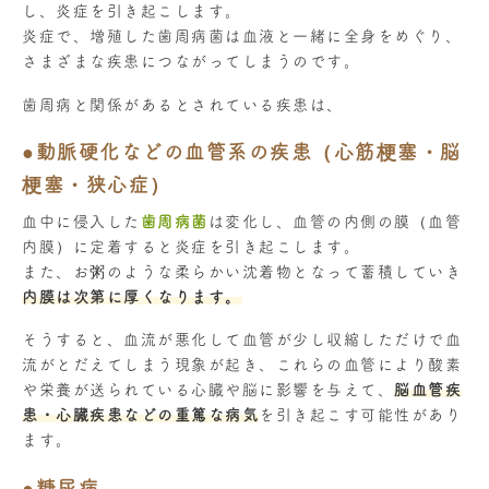
し、炎症を引き起こします。
炎症で、増殖した歯周病菌は血液と一緒に全身をめぐり、
さまざまな疾患につながってしまうのです。
歯周病と関係があるとされている疾患は、
●動脈硬化などの血管系の疾患（心筋梗塞・脳
梗塞・狭心症）
血中に侵入した
歯周病菌
は変化し、血管の内側の膜（血管
内膜）に定着すると炎症を引き起こします。
また、お粥のような柔らかい沈着物となって蓄積していき
内膜は次第に厚くなります。
そうすると、血流が悪化して血管が少し収縮しただけで血
流がとだえてしまう現象が起き、これらの血管により酸素
や栄養が送られている心臓や脳に影響を与えて、
脳血管疾
患・心臓疾患などの重篤な病気
を引き起こす可能性があり
ます。
●糖尿病