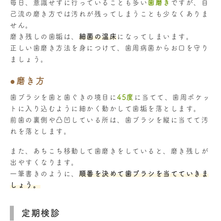
毎日、意識せずに行っていることも多い
歯磨き
ですが、自
己流の磨き方では汚れが残ってしまうことも少なくありま
せん。
磨き残しの歯垢は、
細菌の温床
になってしまいます。
正しい歯磨き方法を身につけて、歯周病菌からお口を守り
ましょう。
●磨き方
歯ブラシを歯と歯ぐきの境目に
45度
に当てて、歯周ポケッ
トに入り込むように細かく動かして歯垢を落とします。
前歯の裏側や凸凹している所は、歯ブラシを縦に当てて汚
れを落とします。
また、あちこち移動して歯磨きをしていると、磨き残しが
出やすくなります。
一筆書きのように、
順番を決めて歯ブラシを当てていきま
しょう。
定期検診