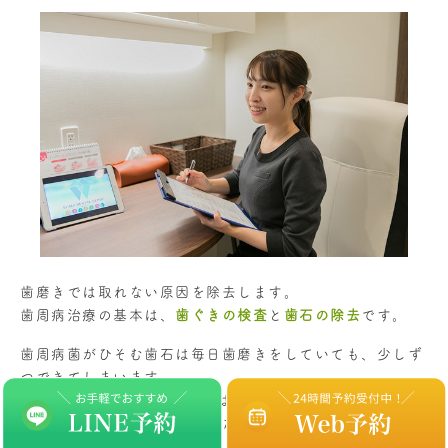
歯磨きでは取れない原因を除去します。
歯周病治療の基本は、
歯ぐきの検査
と
歯石の除去
です。
歯周病菌がひそむ歯石は毎日歯磨きをしていても、少しず
つできてしまいます。
1度歯石になると、歯磨きでは落とすことができません。
歯周病の安定と進行を止めるためには、
歯医者での定期的
な検診
が重要です。