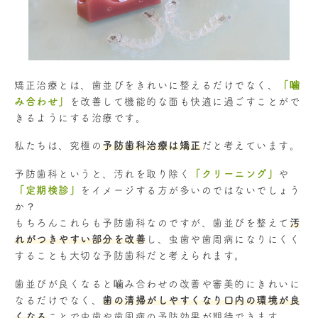
矯正治療とは、歯並びをきれいに整えるだけでなく、
「噛
み合わせ」
を改善して機能的な面も快適に過ごすことがで
きるようにする治療です。
私たちは、究極の
予防歯科治療は矯正
だと考えています。
予防歯科というと、汚れを取り除く
「クリーニング」
や
「定期検診」
をイメージする方が多いのではないでしょう
か？
もちろんこれらも予防歯科なのですが、歯並びを整えて
汚
れがつきやすい部分を改善
し、虫歯や歯周病になりにくく
することも大切な予防歯科だと考えられます。
歯並びが良くなると噛み合わせの改善や審美的にきれいに
なるだけでなく、
歯の清掃がしやすくなり口内の環境が良
くなる
ことで虫歯や歯周病の予防効果が期待できます。