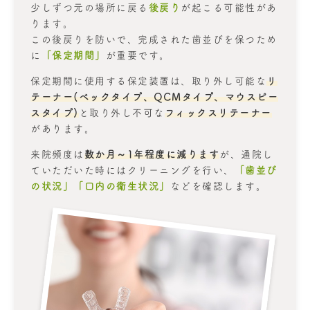
少しずつ元の場所に戻る
後戻り
が起こる可能性があ
ります。
この後戻りを防いで、完成された歯並びを保つため
に
「保定期間」
が重要です。
保定期間に使用する保定装置は、取り外し可能な
リ
テーナー(ベックタイプ、QCMタイプ、マウスピー
スタイプ)
と取り外し不可な
フィックスリテーナー
があります。
来院頻度は
数か月～1年程度に減ります
が、通院し
ていただいた時にはクリーニングを行い、
「歯並び
の状況」「口内の衛生状況」
などを確認します。