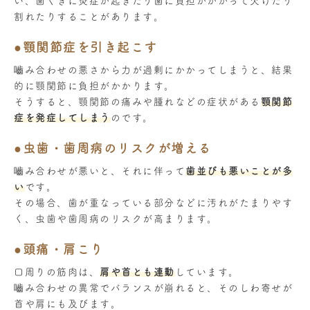
い、歯ぐきに炎症が起きたり歯に負担がかかって欠けたり
割れたりすることがあります。
●顎関節症を引き起こす
嚙み合わせの悪さから力が過剰にかかってしまうと、結果
的に顎関節に負担がかかります。
そうすると、顎関節の痛みや腫れなどの症状がある
顎関節
症を発症してしまう
のです。
●虫歯・歯周病のリスクが増える
嚙み合わせが悪いと、それに伴って
歯並びも悪いことが多
い
です。
その場合、歯が重なっている部分などに汚れがたまりやす
く、虫歯や歯周病のリスクが高まります。
●頭痛・肩こり
口周りの筋肉は、
肩や首とも連動
しています。
嚙み合わせの異常でバランスが崩れると、そのしわ寄せが
首や肩にも及びます。