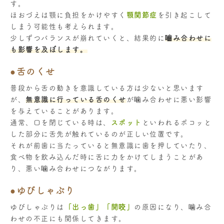
す。
ほおづえは顎に負担をかけやすく
顎関節症
を引き起こして
しまう可能性も考えられます。
少しずつバランスが崩れていくと、結果的に
嚙み合わせに
も影響を及ぼします。
●舌のくせ
普段から舌の動きを意識している方は少ないと思います
が、
無意識に行っている舌のくせ
が噛み合わせに悪い影響
を与えていることがあります。
通常、口を閉じている時は、
スポット
といわれるポコッと
した部分に舌先が触れているのが正しい位置です。
それが前歯に当たっていると無意識に歯を押していたり、
食べ物を飲み込んだ時に舌に力をかけてしまうことがあ
り、悪い噛み合わせにつながります。
●ゆびしゃぶり
ゆびしゃぶりは
「出っ歯」「開咬」
の原因になり、噛み合
わせの不正にも関係してきます。