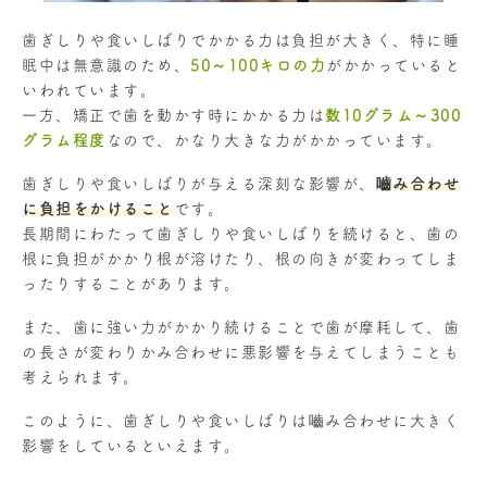
歯ぎしりや食いしばりでかかる力は負担が大きく、特に睡
眠中は無意識のため、
50～100キロの力
がかかっていると
いわれています。
一方、矯正で歯を動かす時にかかる力は
数10グラム～300
グラム程度
なので、かなり大きな力がかかっています。
歯ぎしりや食いしばりが与える深刻な影響が、
嚙み合わせ
に負担をかけること
です。
長期間にわたって歯ぎしりや食いしばりを続けると、歯の
根に負担がかかり根が溶けたり、根の向きが変わってしま
ったりすることがあります。
また、歯に強い力がかかり続けることで歯が摩耗して、歯
の長さが変わりかみ合わせに悪影響を与えてしまうことも
考えられます。
このように、歯ぎしりや食いしばりは嚙み合わせに大きく
影響をしているといえます。