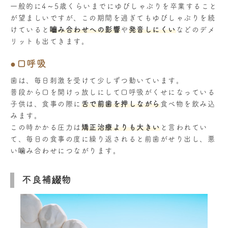
一般的に4～5歳くらいまでにゆびしゃぶりを卒業すること
が望ましいですが、この期間を過ぎてもゆびしゃぶりを続
けていると
嚙み合わせへの影響
や
発音しにくい
などのデメ
リットも出てきます。
●口呼吸
歯は、毎日刺激を受けて少しずつ動いています。
普段から口を開けっ放しにして口呼吸がくせになっている
子供は、食事の際に
舌で前歯を押しながら
食べ物を飲み込
みます。
この時かかる圧力は
矯正治療よりも大きい
と言われてい
て、毎日の食事の度に繰り返されると前歯がせり出し、悪
い噛み合わせにつながります。
不良補綴物