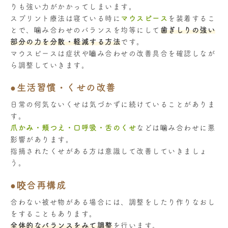
りも強い力がかかってしまいます。
スプリント療法は寝ている時に
マウスピース
を装着するこ
とで、噛み合わせのバランスを均等にして
歯ぎしりの強い
部分の力を分散・軽減する方法
です。
マウスピースは症状や嚙み合わせの改善具合を確認しなが
ら調整していきます。
●生活習慣・くせの改善
日常の何気ないくせは気づかずに続けていることがありま
す。
爪かみ・頬つえ・口呼吸・舌のくせ
などは噛み合わせに悪
影響があります。
指摘されたくせがある方は意識して改善していきましょ
う。
●咬合再構成
合わない被せ物がある場合には、調整をしたり作りなおし
をすることもあります。
全体的なバランスをみて調整
を行います。