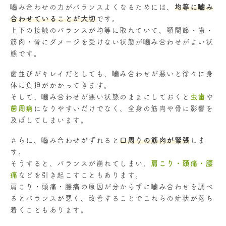
嚙み合わせの力がバランスよくなるためには、
均等に嚙み
合わせていることが大切
です。
上下の接触のバランスが均等に取れていて、顎関節・歯・
筋肉・骨にダメージを受けない状態が嚙み合わせがよい状
態です。
歯並びがキレイだとしても、嚙み合わせが悪いと徐々に身
体に負担がかかってきます。
そして、嚙み合わせが悪い状態のままにしておくと
虫歯
や
歯周病
になりやすいだけでなく、全身の筋肉や骨に影響を
及ぼしてしまいます。
さらに、嚙み合わせがずれると
口周りの筋肉が緊張
しま
す。
そうすると、バランスが崩れてしまい、
肩こり・頭痛・腰
痛
などを引き起こすこともあります。
肩こり・頭痛・腰痛の原因が分からずに嚙み合わせを調べ
るとバランスが悪く、改善することでこれらの症状が落ち
着くこともあります。