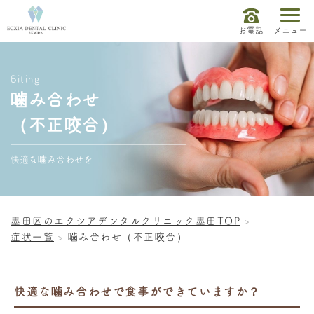
お電話
メニュー
Biting
噛み合わせ
（不正咬合）
快適な噛み合わせを
墨田区のエクシアデンタルクリニック墨田TOP
症状一覧
噛み合わせ（不正咬合）
快適な噛み合わせで食事ができていますか？