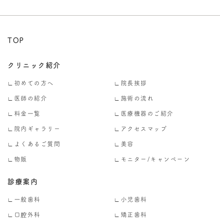
TOP
クリニック紹介
∟初めての方へ
∟院長挨拶
∟医師の紹介
∟施術の流れ
∟料金一覧
∟医療機器のご紹介
∟院内ギャラリー
∟アクセスマップ
∟よくあるご質問
∟美容
∟物販
∟モニター/キャンペーン
診療案内
∟一般歯科
∟小児歯科
∟口腔外科
∟矯正歯科