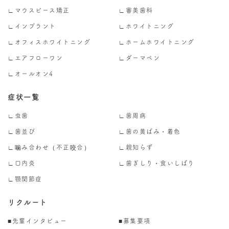
∟マウスピース矯正
∟審美歯科
∟インプラント
∟ホワイトニング
∟オフィスホワイトニング
∟ホームホワイトニング
∟エアフローワン
∟ダーマペン
∟オールオン4
症状一覧
∟虫歯
∟歯周病
∟歯並び
∟歯の黄ばみ・着色
∟噛み合わせ（不正咬合）
∟親知らず
∟口内炎
∟歯ぎしり・食いしばり
∟顎関節症
リクルート
■先輩インタビュー
■募集要項