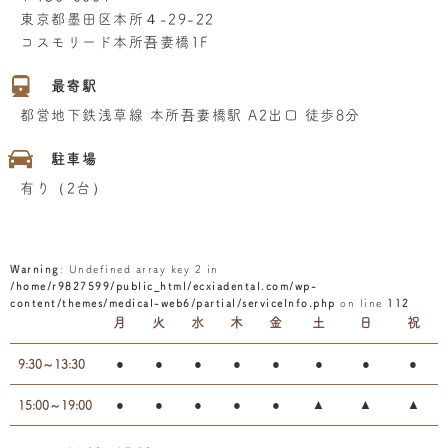
東京都墨田区本所４-29-22
コスモリード本所吾妻橋1F
最寄駅
都営地下鉄浅草線 本所吾妻橋駅 A2出口 徒歩8分
駐車場
有り（2台）
Warning
: Undefined array key 2 in
/home/r9827599/public_html/ecxiadental.com/wp-
content/themes/medical-web6/partial/serviceInfo.php
on line
112
月
火
水
木
金
土
日
祝
●
●
●
●
●
●
●
●
9:30～13:30
●
●
●
●
●
▲
▲
▲
15:00～19:00